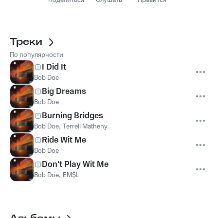
Поделиться
Слушать
Нравится
Треки
По популярности
I Did It
Bob Doe
Big Dreams
Bob Doe
Burning Bridges
Bob Doe
,
Terrell Matheny
Ride Wit Me
Bob Doe
Don't Play Wit Me
Bob Doe
,
EM$L