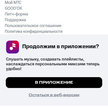
Мой МТС
GOOD’OK
Питч-форма
Поддержка
Пользовательское соглашение
Политика конфиденциальности
Рекомендательные технологии
Продолжим в приложении? 
СКАЧАТЬ ПРИЛОЖЕНИЕ
Слушать музыку, создавать плейлисты, 
наслаждаться персональными миксами теперь 
удобно!
Незаконное потребление наркотических средств,
психотропных веществ, их аналогов причиняет вред здоровью,
Мы используем куки, чтобы на сайте все
В ПРИЛОЖЕНИЕ
их незаконный оборот запрещён и влечёт установленную
работало.
Подробнее
законодательством ответственность.
© 2026 ООО «КИОН».
ПОНЯТНО
Остаться в веб-версии
Все права защищены
18+
Главная
В приложение
Избранное