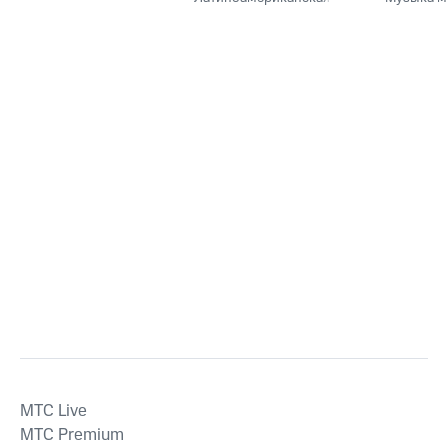
MTС Live
MTС Premium