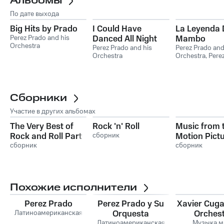
Альбомы
По дате выхода
Big Hits by Prado
I Could Have
La Leyenda 
Perez Prado and his
Danced All Night
Mambo
Orchestra
Perez Prado and his
Perez Prado and
Orchestra
Orchestra
,
Pere
Сборники
Участие в других альбомах
The Very Best of
Rock 'n' Roll
Music from 
Rock and Roll Party
сборник
Motion Pict
сборник
Curious Cas
сборник
Benjamin Bu
Похожие исполнители
Perez Prado
Perez Prado y Su
Xavier Cuga
Латиноамериканская
Orquesta
Orches
Латиноамериканская
Музыка м