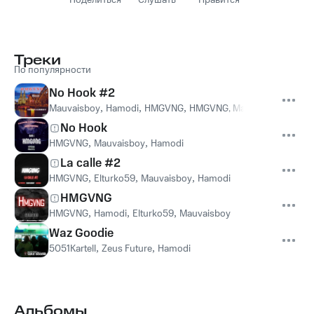
Поделиться
Слушать
Нравится
Треки
По популярности
No Hook #2
Mauvaisboy
,
Hamodi
,
HMGVNG
,
HMGVNG, Mauvaisboy, Hamo
No Hook
HMGVNG
,
Mauvaisboy
,
Hamodi
La calle #2
HMGVNG
,
Elturko59
,
Mauvaisboy
,
Hamodi
HMGVNG
HMGVNG
,
Hamodi
,
Elturko59
,
Mauvaisboy
Waz Goodie
5051Kartell
,
Zeus Future
,
Hamodi
Альбомы