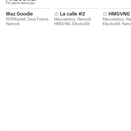
По дате выхода
Waz Goodie
La calle #2
HMGVNG
5051Kartell
,
Zeus Future
,
Mauvaisboy
,
Hamodi
,
Mauvaisboy
,
Ha
Hamodi
HMGVNG
,
Elturko59
Elturko59
,
Hamo
Elturko59, Mau