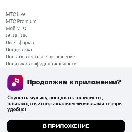
MTС Live
MTС Premium
Мой МТС
GOOD’OK
Питч-форма
Поддержка
Пользовательское соглашение
Политика конфиденциальности
Рекомендательные технологии
Продолжим в приложении? 
СКАЧАТЬ ПРИЛОЖЕНИЕ
Слушать музыку, создавать плейлисты, 
наслаждаться персональными миксами теперь 
удобно!
Незаконное потребление наркотических средств,
психотропных веществ, их аналогов причиняет вред здоровью,
Мы используем куки, чтобы на сайте все
В ПРИЛОЖЕНИЕ
их незаконный оборот запрещён и влечёт установленную
работало.
Подробнее