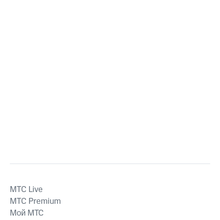
MTС Live
MTС Premium
Мой МТС