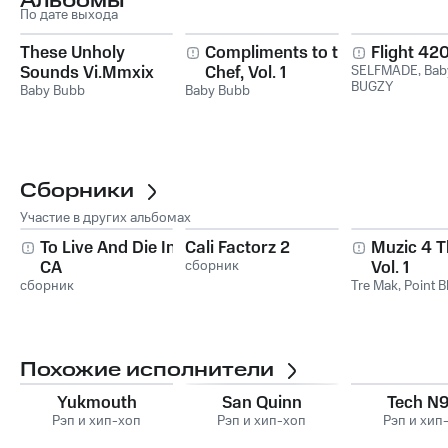
Альбомы
По дате выхода
These Unholy
Compliments to the
Flight 42
Sounds Vi.Mmxix
Chef, Vol. 1
SELFMADE
,
Bab
BUGZY
Baby Bubb
Baby Bubb
Сборники
Участие в других альбомах
To Live And Die In
Cali Factorz 2
Muzic 4 
CA
сборник
Vol. 1
сборник
Tre Mak
,
Point B
Похожие исполнители
Yukmouth
San Quinn
Tech N
Рэп и хип-хоп
Рэп и хип-хоп
Рэп и хип