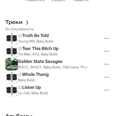
Поделиться
Слушать
Нравится
Треки
По популярности
Truth Be Told
Young Will
,
Baby Bubb
Tear This Bitch Up
Tre Mak
,
AYG
,
Baby Bubb
Golden State Savages
IROCC
,
BUGZY
,
Baby Bubb
,
Cilla Caine
,
Phantom
Whole Thang
Baby Bubb
Listen Up
Lo-Cell
,
Baby Bubb