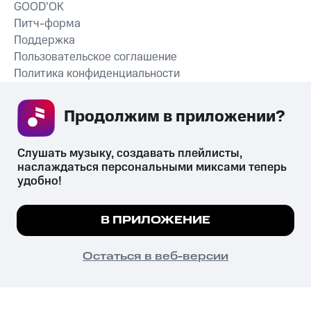
GOOD’OK
Питч-форма
Поддержка
Пользовательское соглашение
Политика конфиденциальности
Рекомендательные технологии
Продолжим в приложении? 
СКАЧАТЬ ПРИЛОЖЕНИЕ
Слушать музыку, создавать плейлисты, 
наслаждаться персональными миксами теперь 
удобно!
Незаконное потребление наркотических средств,
психотропных веществ, их аналогов причиняет вред здоровью,
Мы используем куки, чтобы на сайте все
В ПРИЛОЖЕНИЕ
их незаконный оборот запрещён и влечёт установленную
работало.
Подробнее
законодательством ответственность.
© 2026 ООО «КИОН».
ПОНЯТНО
Остаться в веб-версии
Все права защищены
18+
Главная
В приложение
Избранное