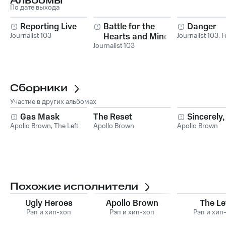
Альбомы
По дате выхода
Reporting Live
Battle for the
Danger
Journalist 103
Hearts and Minds
Journalist 103
,
F
Journalist 103
Сборники
Участие в других альбомах
Gas Mask
The Reset
Sincerely,
Apollo Brown
,
The Left
Apollo Brown
Apollo Brown
Похожие исполнители
Ugly Heroes
Apollo Brown
The Le
Рэп и хип-хоп
Рэп и хип-хоп
Рэп и хип