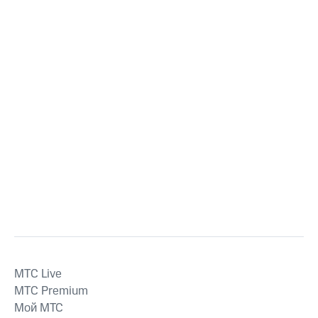
MTС Live
MTС Premium
Мой МТС