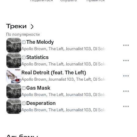
Поделиться
Слушать
Нравится
Треки
По популярности
The Melody
Apollo Brown
,
The Left
,
Journalist 103
,
DJ Soko
Statistics
Apollo Brown
,
The Left
,
Journalist 103
,
DJ Soko
Real Detroit (feat. The Left)
Apollo Brown
,
Journalist 103
,
The Left
,
DJ Soko
Gas Mask
Apollo Brown
,
The Left
,
Journalist 103
,
DJ Soko
Desperation
Apollo Brown
,
The Left
,
Journalist 103
,
DJ Soko