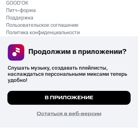
GOOD’OK
Питч-форма
Поддержка
Пользовательское соглашение
Политика конфиденциальности
Рекомендательные технологии
Продолжим в приложении? 
СКАЧАТЬ ПРИЛОЖЕНИЕ
Слушать музыку, создавать плейлисты, 
наслаждаться персональными миксами теперь 
удобно!
Незаконное потребление наркотических средств,
психотропных веществ, их аналогов причиняет вред здоровью,
Мы используем куки, чтобы на сайте все
В ПРИЛОЖЕНИЕ
их незаконный оборот запрещён и влечёт установленную
работало.
Подробнее
законодательством ответственность.
© 2026 ООО «КИОН».
ПОНЯТНО
Остаться в веб-версии
Все права защищены
18+
Главная
В приложение
Избранное