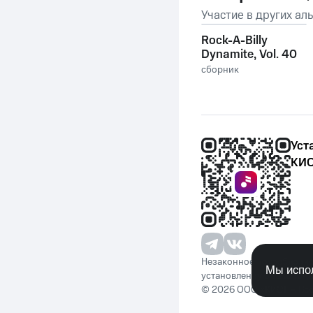
Участие в других ал
Rock-A-Billy
Dynamite, Vol. 40
сборник
Уст
КИО
Незаконное потребление 
Мы испол
установленную законода
© 2026 ООО «КИОН». Вс