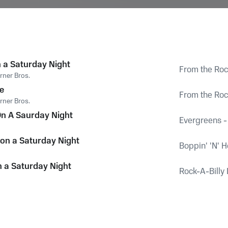
n a Saturday Night
From the Rock
rner Bros.
e
From the Rock
rner Bros.
 On A Saurday Night
Evergreens -
 on a Saturday Night
Boppin' 'N' H
n a Saturday Night
Rock-A-Billy 