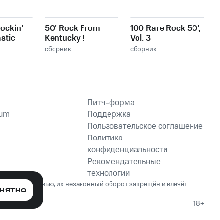
ockin'
50' Rock From
100 Rare Rock 50',
astic
Kentucky !
Vol. 3
l
сборник
сборник
Питч-форма
ium
Поддержка
Пользовательское соглашение
Политика
конфиденциальности
Рекомендательные
технологии
ет вред здоровью, их незаконный оборот запрещён и влечёт
НЯТНО
18+