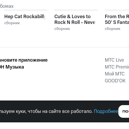
ьбомах
Hep Cat Rockabilly
Cutie & Loves to
From the R
Rock N Roll - Never
50' S Fant
сборник
Alone
Rock & Rol
сборник
сборник
ановите приложение
MTС Live
Н Музыка
MTС Prem
Мой МТС
GOOD’OK
наркотических средств, психотропных веществ, их аналогов причиня
ьзуем куки, чтобы на сайте все работало.
Подробнее
ПО
тельством ответственность.
е права защищены