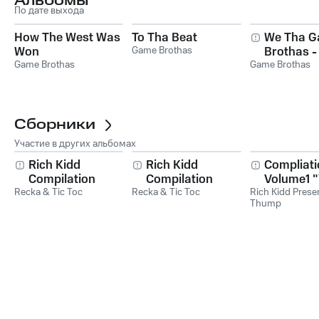
Альбомы
По дате выхода
How The West Was
To Tha Beat
We Tha 
Won
Game Brothas
Brothas -
Game Brothas
Game Brothas
Сборники
Участие в других альбомах
Rich Kidd
Rich Kidd
Compliati
Compilation
Compilation
Volume1 
Recka & Tic Toc
Volume 2
Recka & Tic Toc
Volume 2 We Go
Rich Kidd Prese
Already 
Thump
Hard