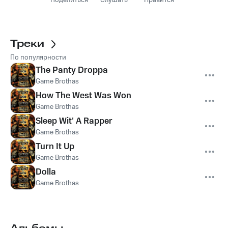
Поделиться
Слушать
Нравится
Треки
По популярности
The Panty Droppa
Game Brothas
How The West Was Won
Game Brothas
Sleep Wit' A Rapper
Game Brothas
Turn It Up
Game Brothas
Dolla
Game Brothas