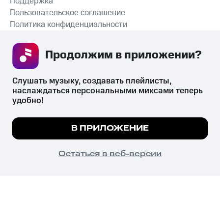
Поддержка
Пользовательское соглашение
Политика конфиденциальности
Рекомендательные технологии
Продолжим в приложении? 
СКАЧАТЬ ПРИЛОЖЕНИЕ
Слушать музыку, создавать плейлисты, 
наслаждаться персональными миксами теперь 
удобно!
Незаконное потребление наркотических средств,
психотропных веществ, их аналогов причиняет вред здоровью,
Мы используем куки, чтобы на сайте все
В ПРИЛОЖЕНИЕ
их незаконный оборот запрещён и влечёт установленную
работало.
Подробнее
законодательством ответственность.
© 2026 ООО «КИОН».
ПОНЯТНО
Остаться в веб-версии
Все права защищены
18+
Главная
В приложение
Избранное