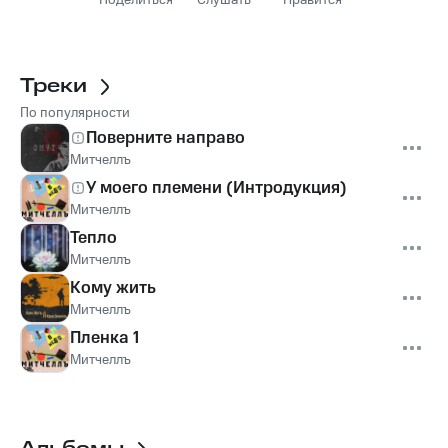
Поделиться
Слушать
Нравится
Треки
По популярности
Поверните направо
Митчеллъ
У моего племени (Интродукция)
Митчеллъ
Тепло
Митчеллъ
Кому жить
Митчеллъ
Пленка 1
Митчеллъ