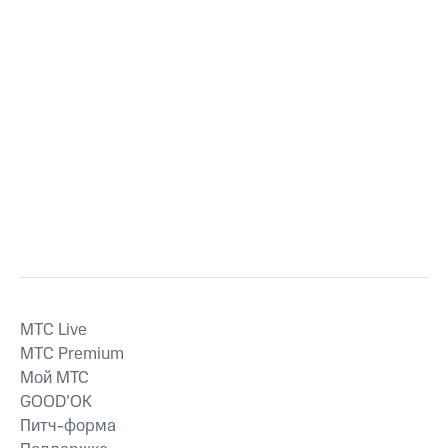
MTС Live
MTС Premium
Мой МТС
GOOD’OK
Питч-форма