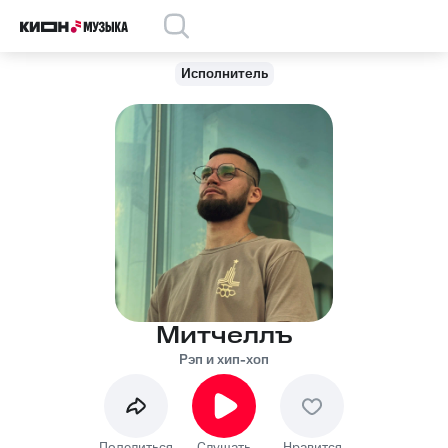
Исполнитель
Митчеллъ
Рэп и хип-хоп