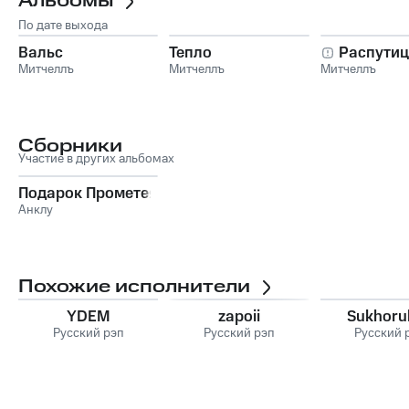
Альбомы
По дате выхода
Вальс
Тепло
Распутиц
Митчеллъ
Митчеллъ
Митчеллъ
Сборники
Участие в других альбомах
Подарок Прометея
Анклу
Похожие исполнители
YDEM
zapoii
Sukhoru
Русский рэп
Русский рэп
Русский 