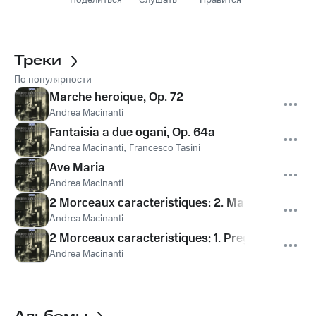
Поделиться
Слушать
Нравится
Треки
По популярности
Marche heroique, Op. 72
Andrea Macinanti
Fantaisia a due ogani, Op. 64a
Andrea Macinanti
,
Francesco Tasini
Ave Maria
Andrea Macinanti
2 Morceaux caracteristiques: 2. Marcia dei Bard
Andrea Macinanti
2 Morceaux caracteristiques: 1. Preghiera, "Fate
Andrea Macinanti