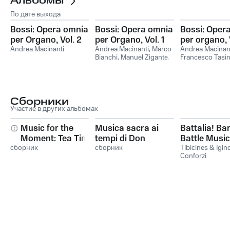
Альбомы
По дате выхода
Bossi: Opera omnia
Bossi: Opera omnia
Bossi: Oper
per Organo, Vol. 2
per Organo, Vol. 1
per organo, 
Andrea Macinanti
Andrea Macinanti
,
Marco
Andrea Macinan
Bianchi
,
Manuel Zigante
,
Francesco Tasin
Federica Mancini
Сборники
Участие в других альбомах
Music for the
Musica sacra ai
Battalia! Ba
Moment: Tea Time
tempi di Don
Battle Music
сборник
Bosco: Prece di un
сборник
Trumpet Co
Tibicines & Igin
Conforzi
angelo & Missa pro
defunctis