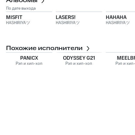
Альбомы
По дате выхода
MISFIT
LASERS!
HAHAHA
HASHIRIYAツ
HASHIRIYAツ
HASHIRIYAツ
Похожие исполнители
PANICX
ODYSSEY G21
MEELB
Рэп и хип-хоп
Рэп и хип-хоп
Рэп и хип