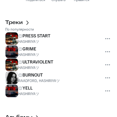
Поделиться
Слушать
Нравится
Треки
По популярности
PRESS START
HASHIRIYAツ
GRIME
HASHIRIYAツ
ULTRAVIOLENT
HASHIRIYAツ
BURNOUT
RAADFORD
,
HASHIRIYAツ
YELL
HASHIRIYAツ