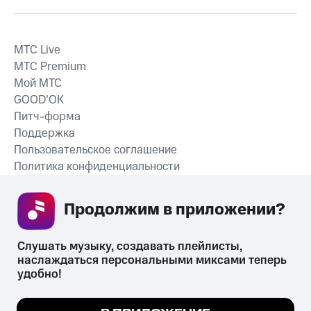
MTС Live
MTС Premium
Мой МТС
GOOD’OK
Питч-форма
Поддержка
Пользовательское соглашение
Политика конфиденциальности
Рекомендательные технологии
Продолжим в приложении? 
СКАЧАТЬ ПРИЛОЖЕНИЕ
Слушать музыку, создавать плейлисты, 
наслаждаться персональными миксами теперь 
удобно!
Незаконное потребление наркотических средств,
психотропных веществ, их аналогов причиняет вред здоровью,
Мы используем куки, чтобы на сайте все