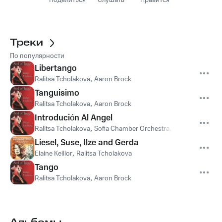
Поделиться
Слушать
Нравится
Треки
По популярности
Libertango
Ralitsa Tcholakova
,
Aaron Brock
Tanguisimo
Ralitsa Tcholakova
,
Aaron Brock
Introdución Al Angel
Ralitsa Tcholakova
,
Sofia Chamber Orchestra
,
Angel Stankov
Liesel, Suse, Ilze and Gerda
Elaine Keillor
,
Ralitsa Tcholakova
Tango
Ralitsa Tcholakova
,
Aaron Brock