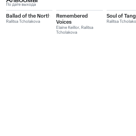
Альбомы
По дате выхода
Ballad of the North
Remembered
Soul of Tan
Ralitsa Tcholakova
Voices
Ralitsa Tcholak
Elaine Keillor
,
Ralitsa
Tcholakova