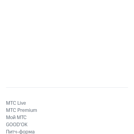
MTС Live
MTС Premium
Мой МТС
GOOD’OK
Питч-форма