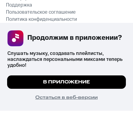
Поддержка
Пользовательское соглашение
Политика конфиденциальности
Рекомендательные технологии
Продолжим в приложении? 
СКАЧАТЬ ПРИЛОЖЕНИЕ
Слушать музыку, создавать плейлисты, 
наслаждаться персональными миксами теперь 
удобно!
Незаконное потребление наркотических средств,
психотропных веществ, их аналогов причиняет вред здоровью,
Мы используем куки, чтобы на сайте все
В ПРИЛОЖЕНИЕ
их незаконный оборот запрещён и влечёт установленную
работало.
Подробнее
законодательством ответственность.
© 2026 ООО «КИОН».
ПОНЯТНО
Остаться в веб-версии
Все права защищены
18+
Главная
В приложение
Избранное