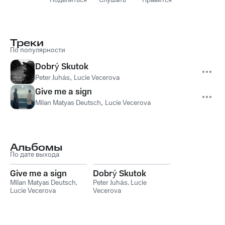
Поделиться
Слушать
Нравится
Треки
По популярности
Dobrý Skutok
Peter Juhás
,
Lucie Vecerova
Give me a sign
Milan Matyas Deutsch
,
Lucie Vecerova
Альбомы
По дате выхода
Give me a sign
Dobrý Skutok
Milan Matyas Deutsch
,
Peter Juhás
,
Lucie
Lucie Vecerova
Vecerova