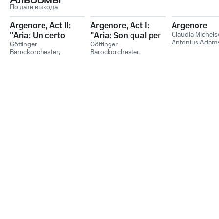
Альбомы
По дате выхода
Argenore, Act II:
Argenore, Act I:
Argenore
"Aria: Un certo
"Aria: Son qual per
Claudia Michels
Antonius Adam
freddo orrore"
Göttinger
erma arena"
Göttinger
Göttinger
Barockorchester
,
Barockorchester
,
(Martesia)
(Ormondo)
Barockorcheste
Antonius Adamske
,
Lena
Antonius Adamske
,
Spohn
Marysol Schalit