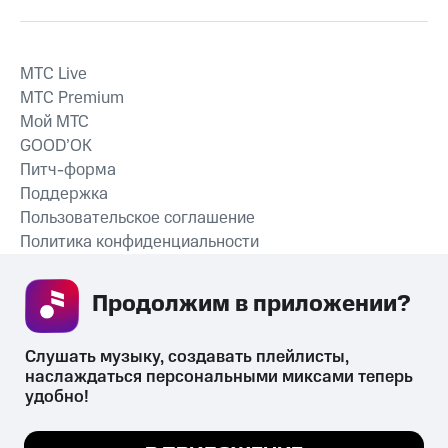
MTС Live
MTС Premium
Мой МТС
GOOD’OK
Питч-форма
Поддержка
Пользовательское соглашение
Политика конфиденциальности
Рекомендательные технологии
Продолжим в приложении? 
СКАЧАТЬ ПРИЛОЖЕНИЕ
Слушать музыку, создавать плейлисты, 
наслаждаться персональными миксами теперь 
удобно!
Незаконное потребление наркотических средств,
психотропных веществ, их аналогов причиняет вред здоровью,
Мы используем куки, чтобы на сайте все