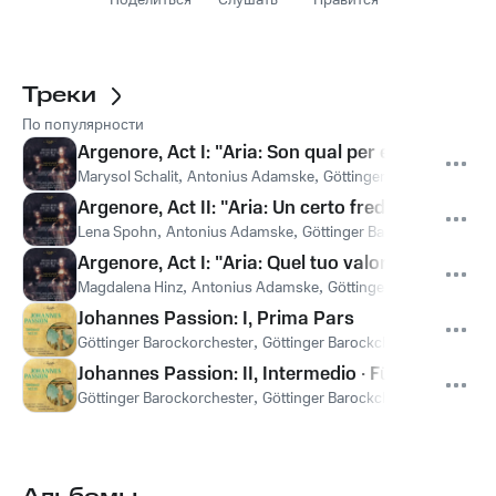
Поделиться
Слушать
Нравится
Треки
По популярности
Argenore, Act I: "Aria: Son qual per erma arena
Marysol Schalit
,
Antonius Adamske
,
Göttinger Barockorcheste
Argenore, Act II: "Aria: Un certo freddo orrore" 
Lena Spohn
,
Antonius Adamske
,
Göttinger Barockorchester
Argenore, Act I: "Aria: Quel tuo valor primiero" 
Magdalena Hinz
,
Antonius Adamske
,
Göttinger Barockorchest
Johannes Passion: I, Prima Pars
Göttinger Barockorchester
,
Göttinger Barockchor
,
Antonius A
Johannes Passion: II, Intermedio · Fürwahr, er t
Göttinger Barockorchester
,
Göttinger Barockchor
,
Antonius A