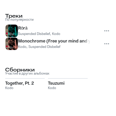
Треки
По популярности
Rōrā
Suspended Disbelief
,
Kodo
Monochrome (Free your mind and your heart will
Kodo
,
Suspended Disbelief
Сборники
Участие в других альбомах
Together, Pt. 2
Tsuzumi
Kodo
Kodo