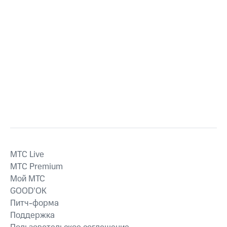
MTС Live
MTС Premium
Мой МТС
GOOD’OK
Питч-форма
Поддержка