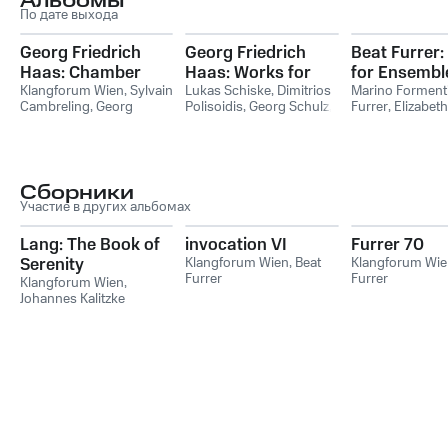
Альбомы
По дате выхода
Georg Friedrich
Georg Friedrich
Beat Furrer
Haas: Chamber
Haas: Works for
for Ensembl
Music
Klangforum Wien
,
Sylvain
Ensemble
Lukas Schiske
,
Dimitrios
Marino Forment
Cambreling
,
Georg
Polisoidis
,
Georg Schulz
,
Furrer
,
Elizabeth
Schulz
,
Lukas Schiske
,
Klangforum Wien
,
Sylvain
Laurence
,
Floria
Dimitrios Polisoidis
Cambreling
Lukas Schiske
,
Schneider
Сборники
Участие в других альбомах
Lang: The Book of
invocation VI
Furrer 70
Serenity
Klangforum Wien
,
Beat
Klangforum Wie
Furrer
Furrer
Klangforum Wien
,
Johannes Kalitzke