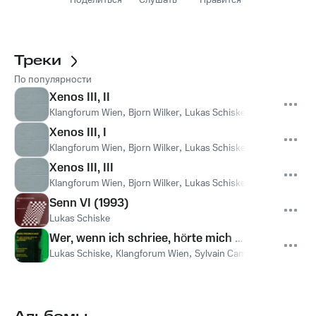
Поделиться
Слушать
Нравится
Треки
По популярности
Xenos III, II
Klangforum Wien
,
Bjorn Wilker
,
Lukas Schiske
,
Beat Furrer
Xenos III, I
Klangforum Wien
,
Bjorn Wilker
,
Lukas Schiske
,
Beat Furrer
Xenos III, III
Klangforum Wien
,
Bjorn Wilker
,
Lukas Schiske
,
Beat Furrer
Senn VI (1993)
Lukas Schiske
Wer, wenn ich schriee, hörte mich … (1999) for 
Lukas Schiske
,
Klangforum Wien
,
Sylvain Cambreling