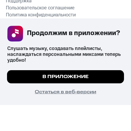
Поддержка
Пользовательское соглашение
Политика конфиденциальности
Рекомендательные технологии
Продолжим в приложении? 
СКАЧАТЬ ПРИЛОЖЕНИЕ
Слушать музыку, создавать плейлисты, 
наслаждаться персональными миксами теперь 
удобно!
Незаконное потребление наркотических средств,
психотропных веществ, их аналогов причиняет вред здоровью,
Мы используем куки, чтобы на сайте все
В ПРИЛОЖЕНИЕ
их незаконный оборот запрещён и влечёт установленную
работало.
Подробнее
законодательством ответственность.
© 2026 ООО «КИОН».
ПОНЯТНО
Остаться в веб-версии
Все права защищены
18+
Главная
В приложение
Избранное