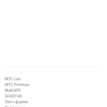
MTС Live
MTС Premium
Мой МТС
GOOD’OK
Питч-форма