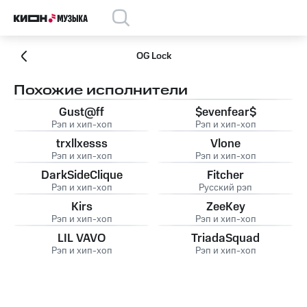
OG Lock
Похожие исполнители
Gust@ff
$evenfear$
Рэп и хип-хоп
Рэп и хип-хоп
trxllxesss
Vlone
Рэп и хип-хоп
Рэп и хип-хоп
DarkSideClique
Fitcher
Рэп и хип-хоп
Русский рэп
Kirs
ZeeKey
Рэп и хип-хоп
Рэп и хип-хоп
LIL VAVO
TriadaSquad
Рэп и хип-хоп
Рэп и хип-хоп