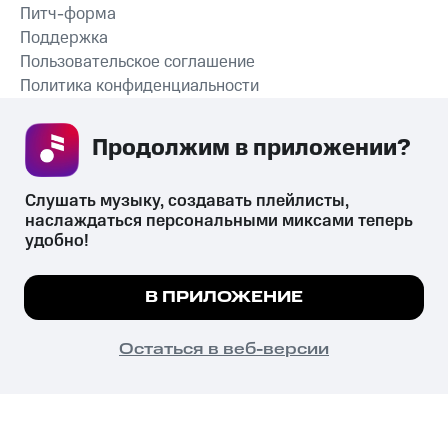
Питч-форма
Поддержка
Пользовательское соглашение
Политика конфиденциальности
Рекомендательные технологии
Продолжим в приложении? 
СКАЧАТЬ ПРИЛОЖЕНИЕ
Слушать музыку, создавать плейлисты, 
наслаждаться персональными миксами теперь 
удобно!
Незаконное потребление наркотических средств,
психотропных веществ, их аналогов причиняет вред здоровью,
Мы используем куки, чтобы на сайте все
В ПРИЛОЖЕНИЕ
их незаконный оборот запрещён и влечёт установленную
работало.
Подробнее
законодательством ответственность.
© 2026 ООО «КИОН».
ПОНЯТНО
Остаться в веб-версии
Все права защищены
18+
Главная
В приложение
Избранное