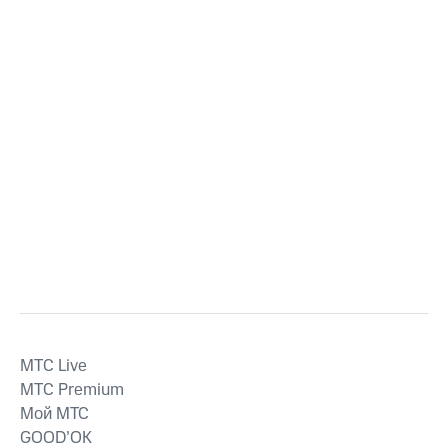
MTС Live
MTС Premium
Мой МТС
GOOD’OK