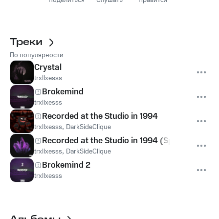
Поделиться
Слушать
Нравится
Треки
По популярности
Crystal
trxllxesss
Brokemind
trxllxesss
Recorded at the Studio in 1994
trxllxesss
,
DarkSideClique
Recorded at the Studio in 1994 (Speed Up)
trxllxesss
,
DarkSideClique
Brokemind 2
trxllxesss