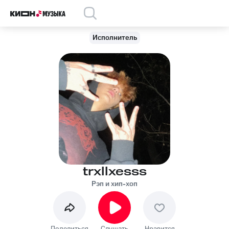
Исполнитель
trxllxesss
Рэп и хип-хоп