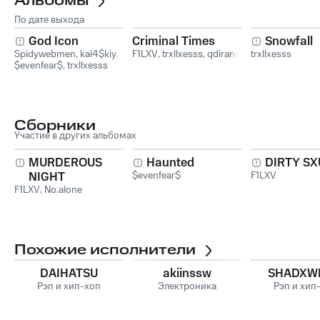
Альбомы
По дате выхода
God Icon
Criminal Times
Snowfall
Spidywebmen
,
kai4$kiy
,
F1LXV
,
trxllxesss
,
qdirane
trxllxesss
$evenfear$
,
trxllxesss
Сборники
Участие в других альбомах
MURDEROUS
Haunted
DIRTY SXU
NIGHT
$evenfear$
F1LXV
F1LXV
,
No.alone
Похожие исполнители
DAIHATSU
akiinssw
SHADXW
Рэп и хип-хоп
Электроника
Рэп и хип