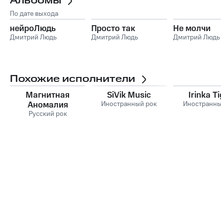
Альбомы
По дате выхода
нейроЛюдь
Просто так
Не молчи
Дмитрий Людь
Дмитрий Людь
Дмитрий Людь
Похожие исполнители
Магнитная
SiVik Music
Irinka T
Аномалия
Иностранный рок
Иностранны
Русский рок