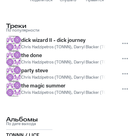
Поделиться
Слушать
Нравится
Треки
По популярности
dick wizard II - dick journey
Chris Hadzipetros (TONNN)
,
Darryl Blacker (TONNN)
,
Ryan Na
the done
Chris Hadzipetros (TONNN)
,
Darryl Blacker (TONNN)
,
Ryan Na
party steve
Chris Hadzipetros (TONNN)
,
Darryl Blacker (TONNN)
,
Ryan Na
the magic summer
Chris Hadzipetros (TONNN)
,
Darryl Blacker (TONNN)
,
Ryan Na
Альбомы
По дате выхода
TONNN / LICE