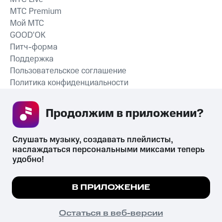
MTС Premium
Мой МТС
GOOD’OK
Питч-форма
Поддержка
Пользовательское соглашение
Политика конфиденциальности
Рекомендательные технологии
Продолжим в приложении? 
СКАЧАТЬ ПРИЛОЖЕНИЕ
Слушать музыку, создавать плейлисты, 
наслаждаться персональными миксами теперь 
удобно!
Незаконное потребление наркотических средств,
психотропных веществ, их аналогов причиняет вред здоровью,
Мы используем куки, чтобы на сайте все
В ПРИЛОЖЕНИЕ
их незаконный оборот запрещён и влечёт установленную
работало.
Подробнее
законодательством ответственность.
© 2026 ООО «КИОН».
ПОНЯТНО
Остаться в веб-версии
Все права защищены
18+