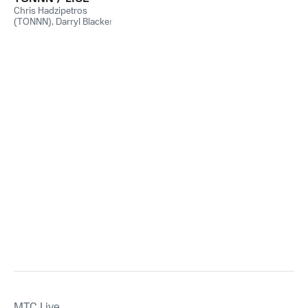
Chris Hadzipetros
(TONNN)
,
Darryl Blacker
(TONNN)
,
Ryan
Nangreaves (TONNN)
,
TONNN
,
Sooz Van Beek
Rogers (TONNN)
,
Tim
Fagan (LICE)
MTС Live