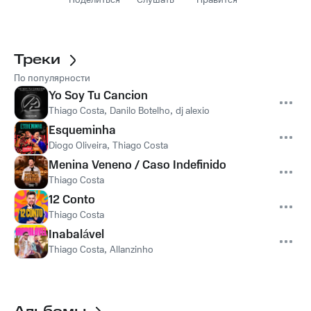
Поделиться
Слушать
Нравится
Треки
По популярности
Yo Soy Tu Cancion
Thiago Costa
,
Danilo Botelho
,
dj alexio
Esqueminha
Diogo Oliveira
,
Thiago Costa
Menina Veneno / Caso Indefinido
Thiago Costa
12 Conto
Thiago Costa
Inabalável
Thiago Costa
,
Allanzinho