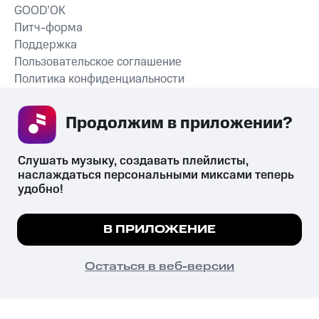
GOOD’OK
Питч-форма
Поддержка
Пользовательское соглашение
Политика конфиденциальности
Рекомендательные технологии
Продолжим в приложении? 
СКАЧАТЬ ПРИЛОЖЕНИЕ
Слушать музыку, создавать плейлисты, 
наслаждаться персональными миксами теперь 
удобно!
Незаконное потребление наркотических средств,
психотропных веществ, их аналогов причиняет вред здоровью,
Мы используем куки, чтобы на сайте все
В ПРИЛОЖЕНИЕ
их незаконный оборот запрещён и влечёт установленную
работало.
Подробнее
законодательством ответственность.
© 2026 ООО «КИОН».
ПОНЯТНО
Остаться в веб-версии
Все права защищены
18+
Главная
В приложение
Избранное