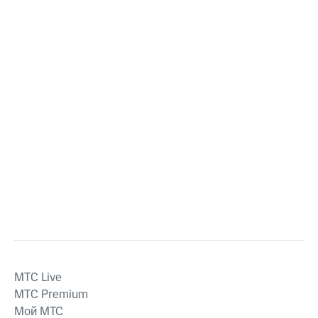
MTС Live
MTС Premium
Мой МТС