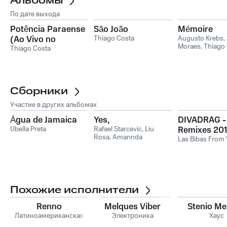
Альбомы
По дате выхода
Potência Paraense
São João
Mémoire
(Ao Vivo no
Thiago Costa
Augusto Krebs
,
Moraes
,
Thiago
Mercado de São
Thiago Costa
Brás)
Сборники
Участие в других альбомах
Água de Jamaica
Yes,
DIVADRAG -
Ubella Preta
Rafael Starcevic
,
Liu
Remixes 20
Rosa
,
Amannda
Las Bibas From 
Похожие исполнители
Renno
Melques Viber
Stenio M
Латиноамериканская
Электроника
Хаус