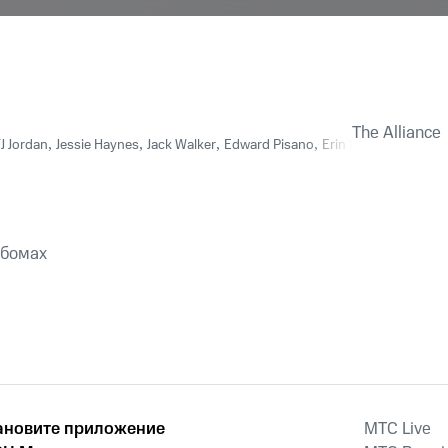
The Alliance
J Jordan
,
Jessie Haynes
,
Jack Walker
,
Edward Pisano
,
Erin Kelly
ьбомах
ановите приложение
MTС Live