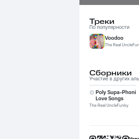
Треки
По популярности
Voodoo
The Real UncleFu
Сборники
Участие в других ал
Poly Supa-Phonic
Love Songs
The Real UncleFunky