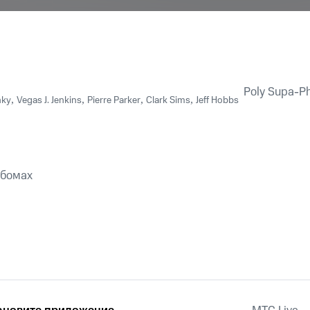
Poly Supa-P
nky
,
Vegas J. Jenkins
,
Pierre Parker
,
Clark Sims
,
Jeff Hobbs
ьбомах