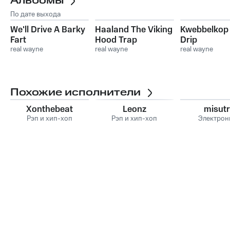
Альбомы
По дате выхода
We'll Drive A Barky
Haaland The Viking
Kwebbelkop
Fart
Hood Trap
Drip
real wayne
real wayne
real wayne
Похожие исполнители
Xonthebeat
Leonz
misut
Рэп и хип-хоп
Рэп и хип-хоп
Электрон