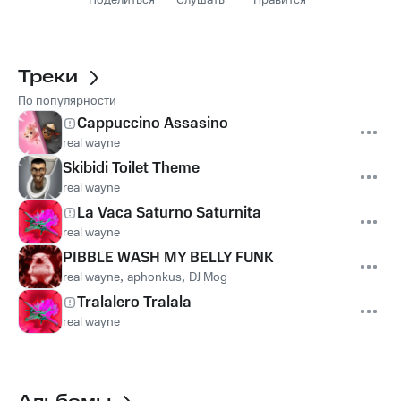
Поделиться
Слушать
Нравится
Треки
По популярности
Cappuccino Assasino
real wayne
Skibidi Toilet Theme
real wayne
La Vaca Saturno Saturnita
real wayne
PIBBLE WASH MY BELLY FUNK
real wayne
,
aphonkus
,
DJ Mog
Tralalero Tralala
real wayne