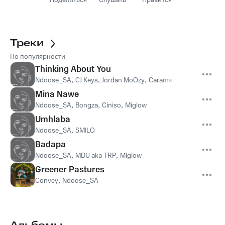
Поделиться
Слушать
Нравится
Треки
По популярности
Thinking About You
Ndoose_SA
,
CJ Keys
,
Jordan MoOzy
,
Caramelized Music
Mina Nawe
Ndoose_SA
,
Bongza
,
Ciniso
,
Miglow
Umhlaba
Ndoose_SA
,
SMILO
Badapa
Ndoose_SA
,
MDU aka TRP
,
Miglow
Greener Pastures
Convey
,
Ndoose_SA