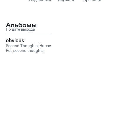
Поделиться
Слушать
Нравится
Альбомы
По дате выхода
obvious
Second Thoughts
,
House
Pet
,
second thoughts,
House Pet