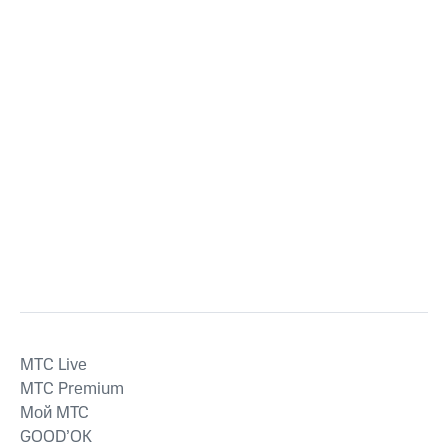
MTС Live
MTС Premium
Мой МТС
GOOD’OK