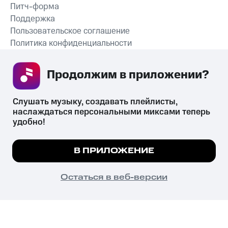
Питч-форма
Поддержка
Пользовательское соглашение
Политика конфиденциальности
Рекомендательные технологии
Продолжим в приложении? 
СКАЧАТЬ ПРИЛОЖЕНИЕ
Слушать музыку, создавать плейлисты, 
наслаждаться персональными миксами теперь 
удобно!
Незаконное потребление наркотических средств,
психотропных веществ, их аналогов причиняет вред здоровью,
Мы используем куки, чтобы на сайте все
В ПРИЛОЖЕНИЕ
их незаконный оборот запрещён и влечёт установленную
работало.
Подробнее
законодательством ответственность.
© 2026 ООО «КИОН».
ПОНЯТНО
Остаться в веб-версии
Все права защищены
18+
Главная
В приложение
Избранное