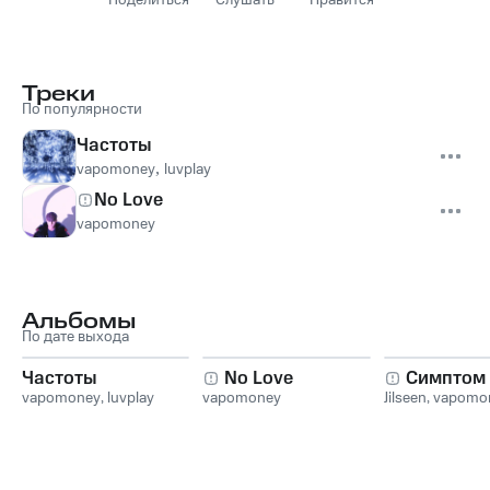
Поделиться
Слушать
Нравится
Треки
По популярности
Частоты
vapomoney
,
luvplay
No Love
vapomoney
Альбомы
По дате выхода
Частоты
No Love
Симптом
vapomoney
,
luvplay
vapomoney
Jilseen
,
vapomo