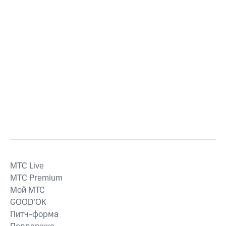
MTС Live
MTС Premium
Мой МТС
GOOD’OK
Питч-форма