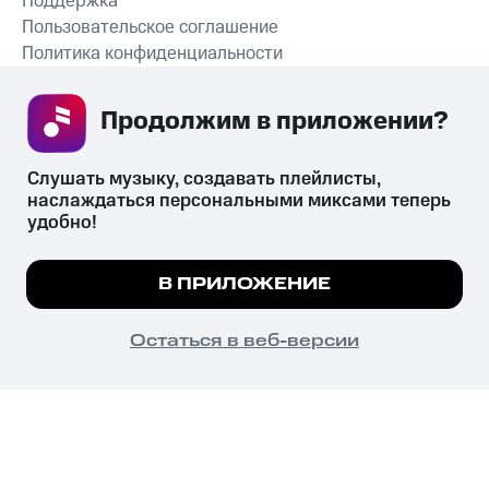
Поддержка
Пользовательское соглашение
Политика конфиденциальности
Рекомендательные технологии
Продолжим в приложении? 
СКАЧАТЬ ПРИЛОЖЕНИЕ
Слушать музыку, создавать плейлисты, 
наслаждаться персональными миксами теперь 
удобно!
Незаконное потребление наркотических средств,
психотропных веществ, их аналогов причиняет вред здоровью,
Мы используем куки, чтобы на сайте все
В ПРИЛОЖЕНИЕ
их незаконный оборот запрещён и влечёт установленную
работало.
Подробнее
законодательством ответственность.
© 2026 ООО «КИОН».
ПОНЯТНО
Остаться в веб-версии
Все права защищены
18+
Главная
В приложение
Избранное