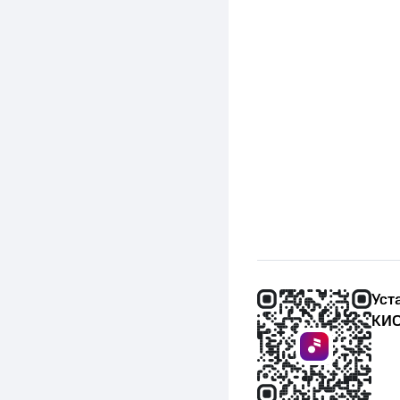
Уст
КИО