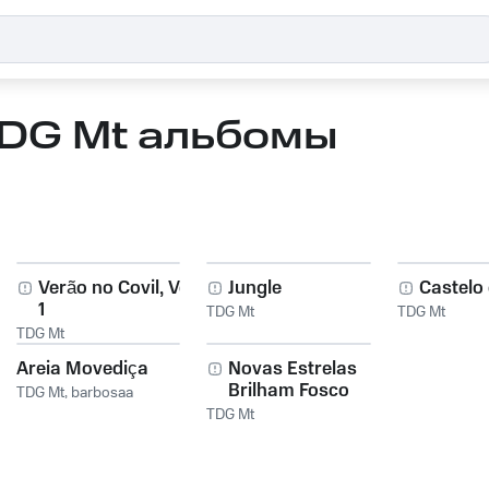
DG Mt альбомы
Verão no Covil, Vol.
Jungle
Castelo
1
TDG Mt
TDG Mt
TDG Mt
Areia Movediça
Novas Estrelas
Brilham Fosco
TDG Mt
,
barbosaa
TDG Mt