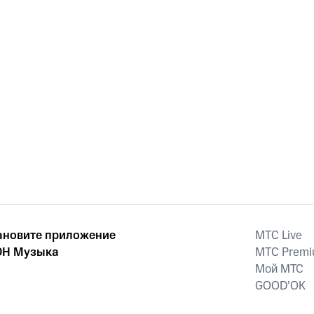
ановите приложение
MTС Live
Н Музыка
MTС Prem
Мой МТС
GOOD’OK