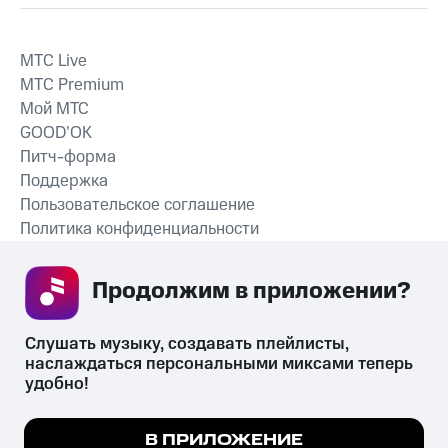
MTС Live
MTС Premium
Мой МТС
GOOD’OK
Питч-форма
Поддержка
Пользовательское соглашение
Политика конфиденциальности
Рекомендательные технологии
Продолжим в приложении? 
СКАЧАТЬ ПРИЛОЖЕНИЕ
Слушать музыку, создавать плейлисты, 
наслаждаться персональными миксами теперь 
удобно!
Незаконное потребление наркотических средств,
психотропных веществ, их аналогов причиняет вред здоровью,
Мы используем куки, чтобы на сайте все
В ПРИЛОЖЕНИЕ
их незаконный оборот запрещён и влечёт установленную