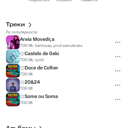
Поделиться
Слушать
Нравится
Треки
По популярности
Areia Movediça
TDG Mt
,
barbosaa
,
prod samulerasx
Castelo de Gelo
TDG Mt
,
vyolii
Doce de Colher
TDG Mt
20&24
TDG Mt
Some ou Soma
TDG Mt