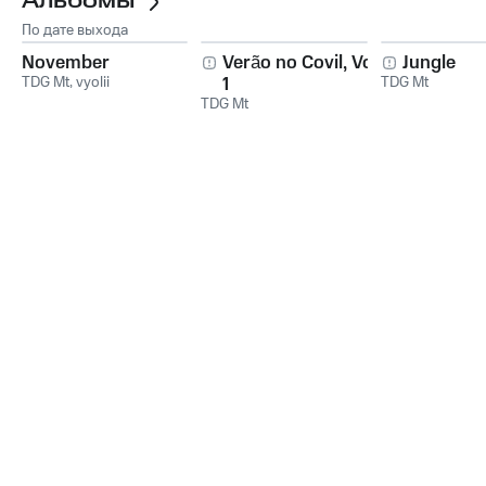
Альбомы
По дате выхода
November
Verão no Covil, Vol.
Jungle
TDG Mt
,
vyolii
1
TDG Mt
TDG Mt