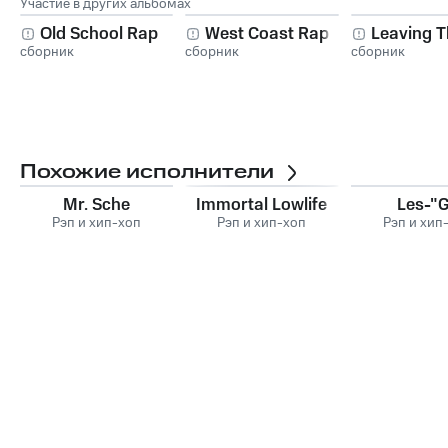
Участие в других альбомах
Old School Rap
West Coast Rap
Leaving T
сборник
сборник
сборник
Похожие исполнители
Mr. Sche
Immortal Lowlife
Les-"
Рэп и хип-хоп
Рэп и хип-хоп
Рэп и хип