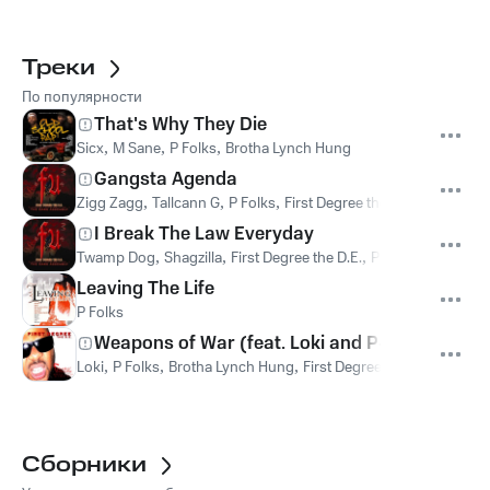
Треки
По популярности
That's Why They Die
Sicx
,
M Sane
,
P Folks
,
Brotha Lynch Hung
Gangsta Agenda
Zigg Zagg
,
Tallcann G
,
P Folks
,
First Degree the D.E.
I Break The Law Everyday
Twamp Dog
,
Shagzilla
,
First Degree the D.E.
,
P Folks
Leaving The Life
P Folks
Weapons of War (feat. Loki and P-Folks)
Loki
,
P Folks
,
Brotha Lynch Hung
,
First Degree the D.E.
Сборники