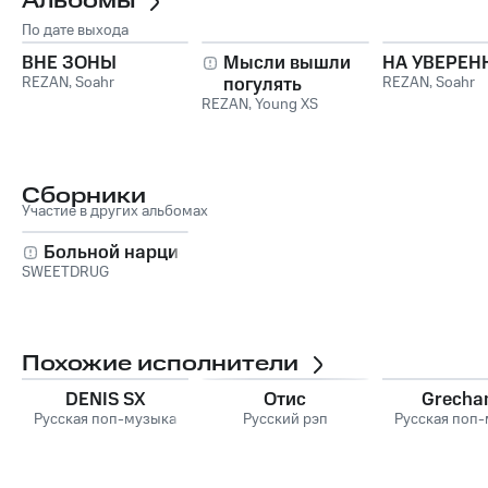
Альбомы
По дате выхода
ВНЕ ЗОНЫ
Мысли вышли
НА УВЕРЕ
REZAN
,
Soahr
погулять
REZAN
,
Soahr
REZAN
,
Young XS
Сборники
Участие в других альбомах
Больной нарцисс
SWEETDRUG
Похожие исполнители
DENIS SX
Отис
Grecha
Русская поп-музыка
Русский рэп
Русская поп