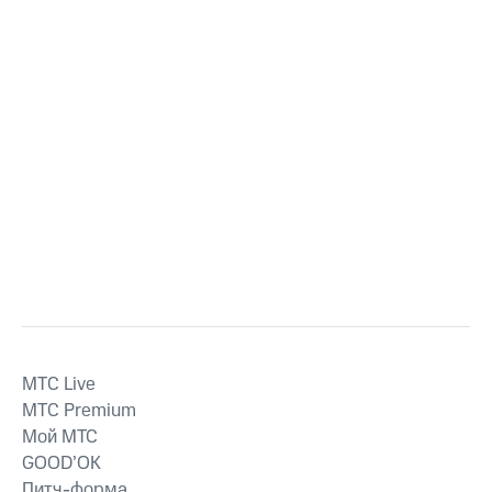
MTС Live
MTС Premium
Мой МТС
GOOD’OK
Питч-форма