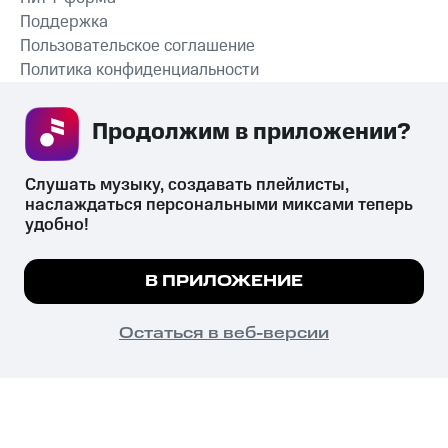
Поддержка
Пользовательское соглашение
Политика конфиденциальности
Рекомендательные технологии
Продолжим в приложении? 
СКАЧАТЬ ПРИЛОЖЕНИЕ
Слушать музыку, создавать плейлисты, 
наслаждаться персональными миксами теперь 
удобно!
Незаконное потребление наркотических средств,
психотропных веществ, их аналогов причиняет вред здоровью,
Мы используем куки, чтобы на сайте все
В ПРИЛОЖЕНИЕ
их незаконный оборот запрещён и влечёт установленную
работало.
Подробнее
законодательством ответственность.
© 2026 ООО «КИОН».
ПОНЯТНО
Остаться в веб-версии
Все права защищены
18+
Главная
В приложение
Избранное