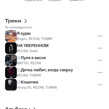
Поделиться
Слушать
Нравится
Треки
По популярности
Я курю
Rogov
,
REZAN
,
TOMMY
НА УВЕРЕННОМ
REZAN
,
Soahr
Пуля в висок
MATTIV
,
REZAN
Детка любит, когда сверху
REZAN
,
TUMAN
Кошечка
Young XS
,
REZAN
,
TUMAN