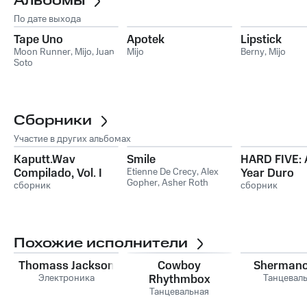
Альбомы
По дате выхода
Tape Uno
Apotek
Lipstick
Moon Runner
,
Mijo
,
Juan
Mijo
Berny
,
Mijo
Soto
Сборники
Участие в других альбомах
Kaputt.Wav
Smile
HARD FIVE: 
Compilado, Vol. I
Etienne De Crecy
,
Alex
Year Duro
Gopher
,
Asher Roth
сборник
Retrospecti
сборник
Похожие исполнители
Thomass Jackson
Cowboy
Shermano
Электроника
Rhythmbox
Танцевал
Танцевальная