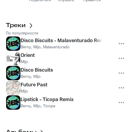
Поделиться
Слушать
Нравится
Треки
По популярности
Disco Biscuits - Malaventurado Remix
Berny
,
Mijo
,
Malaventurado
Orient
Mijo
Disco Biscuits
Berny
,
Mijo
Future Past
Mijo
Lipstick - Ticopa Remix
Berny
,
Mijo
,
Ticopa