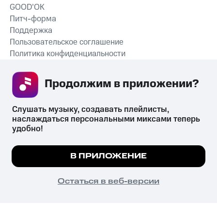
GOOD’OK
Питч-форма
Поддержка
Пользовательское соглашение
Политика конфиденциальности
Рекомендательные технологии
Продолжим в приложении? 
СКАЧАТЬ ПРИЛОЖЕНИЕ
Слушать музыку, создавать плейлисты, 
наслаждаться персональными миксами теперь 
удобно!
Незаконное потребление наркотических средств,
психотропных веществ, их аналогов причиняет вред здоровью,
Мы используем куки, чтобы на сайте все
В ПРИЛОЖЕНИЕ
их незаконный оборот запрещён и влечёт установленную
работало.
Подробнее
законодательством ответственность.
© 2026 ООО «КИОН».
ПОНЯТНО
Остаться в веб-версии
Все права защищены
18+
Главная
В приложение
Избранное