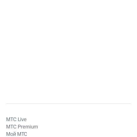
MTС Live
MTС Premium
Мой МТС