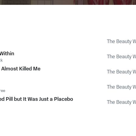
The Beauty W
Within
The Beauty W
ck
l Almost Killed Me
The Beauty W
The Beauty W
ree
ed Pill but It Was Just a Placebo
The Beauty W