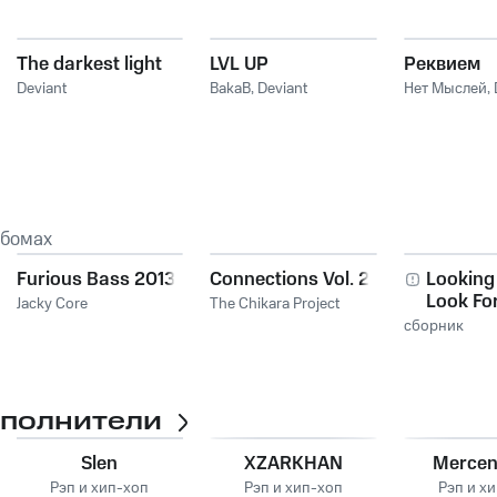
The darkest light
LVL UP
Реквием
Deviant
BakaB
,
Deviant
Нет Мыслей
,
ьбомах
Furious Bass 2013
Connections Vol. 2
Looking
Look Fo
Jacky Core
The Chikara Project
сборник
сполнители
Slen
XZARKHAN
Mercen
Рэп и хип-хоп
Рэп и хип-хоп
Рэп и х