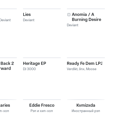
Lies
Anomia / A
Burning Desire
Deviant
Deviant
Deviant
 Back 2
Heritage EP
Ready Fe Dem LP2
rward
DJ 3000
Verdikt
,
Jinx
,
Moose
aries
Eddie Fresco
Kvmizxda
ип-хоп
Рэп и хип-хоп
Иностранный рэп