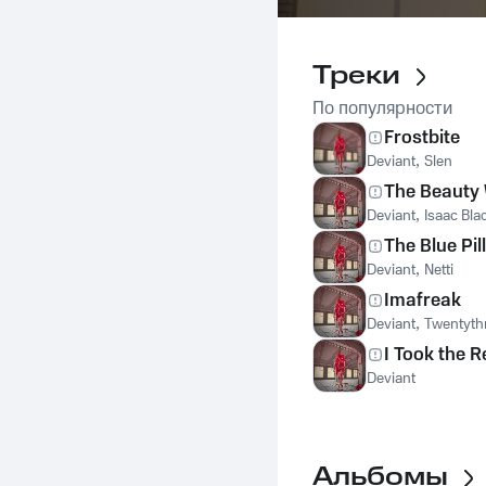
Треки
По популярности
Frostbite
Deviant
,
Slen
The Beauty 
Deviant
,
Isaac Bla
The Blue Pil
Deviant
,
Netti
Imafreak
Deviant
,
Twentyth
I Took the R
Deviant
Альбомы