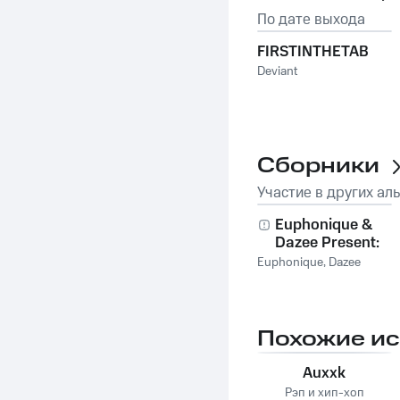
По дате выхода
FIRSTINTHETAB
Deviant
Сборники
Участие в других ал
Euphonique &
Dazee Present:
Welcome To The
Euphonique
,
Dazee
Jungle
Похожие и
Auxxk
Рэп и хип-хоп