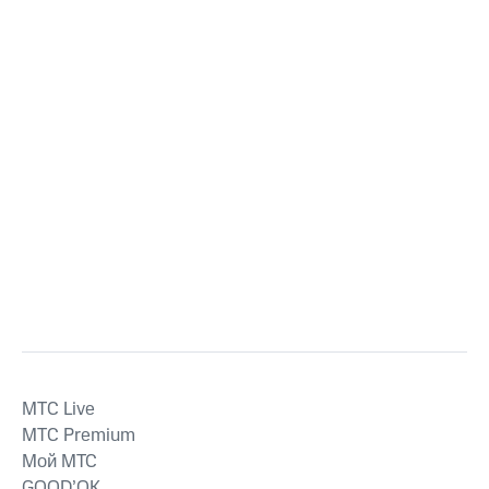
MTС Live
MTС Premium
Мой МТС
GOOD’OK