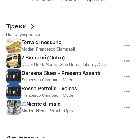
Поделиться
Слушать
Нравится
Треки
По популярности
Terra di nessuno
Moder
,
Francesco Giampaoli
7 Samurai (Outro)
Claver Gold
,
Moder
,
Gian Flores
,
File Toy
,
Stephkill
,
Samu SR
Darsena Blues - Presenti Assenti
Francesco Giampaoli
,
Moder
Rosso Petrolio - Voices
Francesco Giampaoli
,
Moder
Niente di male
Moder
,
Nicola Peruch
,
Opez