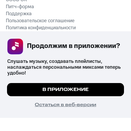
Питч-форма
Поддержка
Пользовательское соглашение
Политика конфиденциальности
Рекомендательные технологии
Продолжим в приложении? 
СКАЧАТЬ ПРИЛОЖЕНИЕ
Слушать музыку, создавать плейлисты, 
наслаждаться персональными миксами теперь 
удобно!
Незаконное потребление наркотических средств,
психотропных веществ, их аналогов причиняет вред здоровью,
Мы используем куки, чтобы на сайте все
В ПРИЛОЖЕНИЕ
их незаконный оборот запрещён и влечёт установленную
работало.
Подробнее
законодательством ответственность.
© 2026 ООО «КИОН».
ПОНЯТНО
Остаться в веб-версии
Все права защищены
18+
Главная
В приложение
Избранное