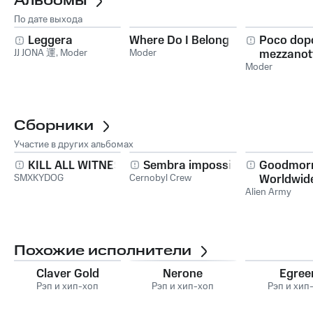
Альбомы
По дате выхода
Leggera
Where Do I Belong
Poco dop
JJ JONA 運
,
Moder
Moder
mezzanot
Moder
Сборники
Участие в других альбомах
KILL ALL WITNESS
Sembra impossibile
Goodmor
SMXKYDOG
Cernobyl Crew
Worldwid
Alien Army
Похожие исполнители
Claver Gold
Nerone
Egree
Рэп и хип-хоп
Рэп и хип-хоп
Рэп и хип