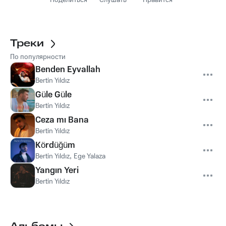
Поделиться
Слушать
Нравится
Треки
По популярности
Benden Eyvallah
Bertin Yıldız
Güle Güle
Bertin Yıldız
Ceza mı Bana
Bertin Yıldız
Kördüğüm
Bertin Yıldız
,
Ege Yalaza
Yangın Yeri
Bertin Yıldız