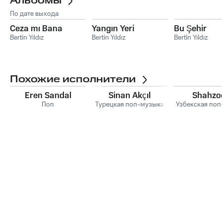
Альбомы
По дате выхода
Ceza mı Bana
Yangın Yeri
Bu Şehir
Bertin Yıldız
Bertin Yıldız
Bertin Yıldız
Похожие исполнители
Eren Sandal
Sinan Akçıl
Shahzo
Поп
Турецкая поп-музыка
Узбекская по