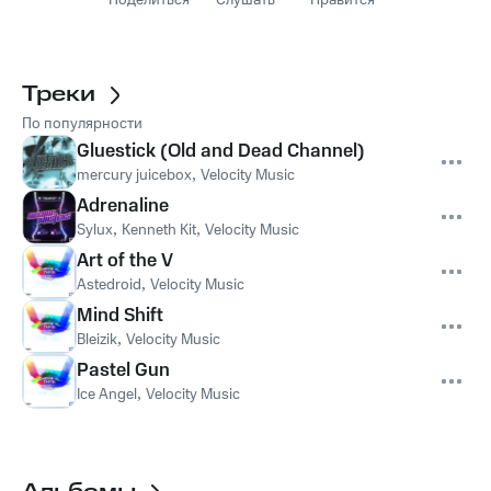
Поделиться
Слушать
Нравится
Треки
По популярности
Gluestick (Old and Dead Channel)
mercury juicebox
,
Velocity Music
Adrenaline
Sylux
,
Kenneth Kit
,
Velocity Music
Art of the V
Astedroid
,
Velocity Music
Mind Shift
Bleizik
,
Velocity Music
Pastel Gun
Ice Angel
,
Velocity Music