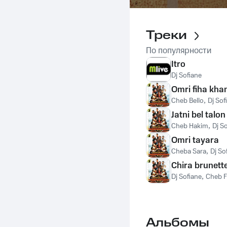
Треки
По популярности
Itro
Dj Sofiane
Omri fiha kha
Cheb Bello
,
Dj Sof
Jatni bel talon
Cheb Hakim
,
Dj S
Omri tayara
Cheba Sara
,
Dj So
Chira brunett
Dj Sofiane
,
Cheb F
Альбомы