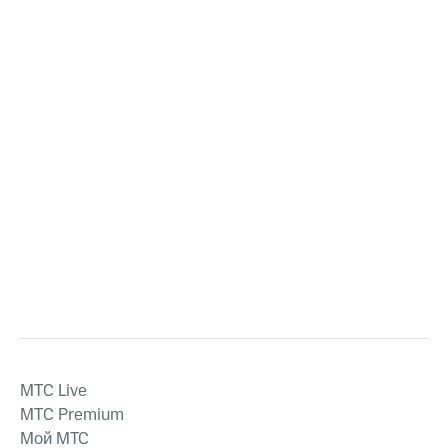
MTС Live
MTС Premium
Мой МТС