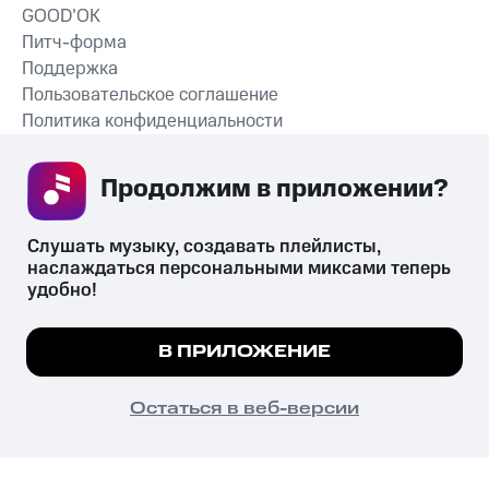
GOOD’OK
Питч-форма
Поддержка
Пользовательское соглашение
Политика конфиденциальности
Рекомендательные технологии
Продолжим в приложении? 
СКАЧАТЬ ПРИЛОЖЕНИЕ
Слушать музыку, создавать плейлисты, 
наслаждаться персональными миксами теперь 
удобно!
Незаконное потребление наркотических средств,
психотропных веществ, их аналогов причиняет вред здоровью,
Мы используем куки, чтобы на сайте все
В ПРИЛОЖЕНИЕ
их незаконный оборот запрещён и влечёт установленную
работало.
Подробнее
законодательством ответственность.
© 2026 ООО «КИОН».
ПОНЯТНО
Остаться в веб-версии
Все права защищены
18+
Главная
В приложение
Избранное