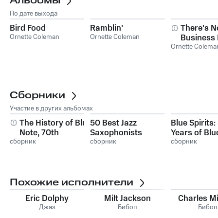
Альбомы
По дате выхода
Bird Food
Ramblin'
There's N
Ornette Coleman
Ornette Coleman
Business 
Ornette Colema
Business 
Ornette 
Сборники
Участие в других альбомах
The History of Blue
50 Best Jazz
Blue Spirits:
Note, 70th
Saxophonists
Years of Blu
сборник
Anniversary
сборник
Records
сборник
Похожие исполнители
Eric Dolphy
Milt Jackson
Charles M
Джаз
Бибоп
Бибоп