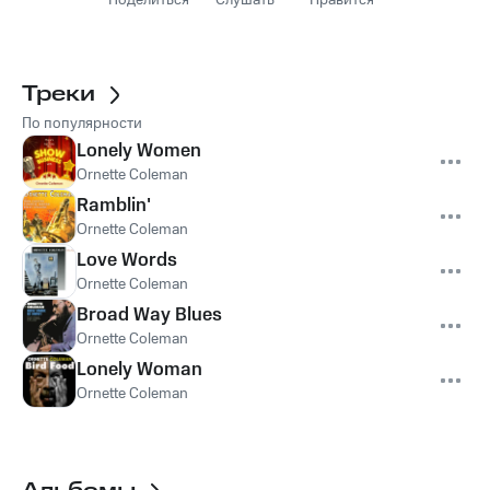
Поделиться
Слушать
Нравится
Треки
По популярности
Lonely Women
Ornette Coleman
Ramblin'
Ornette Coleman
Love Words
Ornette Coleman
Broad Way Blues
Ornette Coleman
Lonely Woman
Ornette Coleman