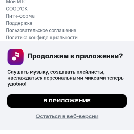
Мой МТС
GOOD’OK
Питч-форма
Поддержка
Пользовательское соглашение
Политика конфиденциальности
Рекомендательные технологии
Продолжим в приложении? 
СКАЧАТЬ ПРИЛОЖЕНИЕ
Слушать музыку, создавать плейлисты, 
наслаждаться персональными миксами теперь 
удобно!
Незаконное потребление наркотических средств,
психотропных веществ, их аналогов причиняет вред здоровью,
Мы используем куки, чтобы на сайте все
В ПРИЛОЖЕНИЕ
их незаконный оборот запрещён и влечёт установленную
работало.
Подробнее
законодательством ответственность.
© 2026 ООО «КИОН».
ПОНЯТНО
Остаться в веб-версии
Все права защищены
18+
Главная
В приложение
Избранное