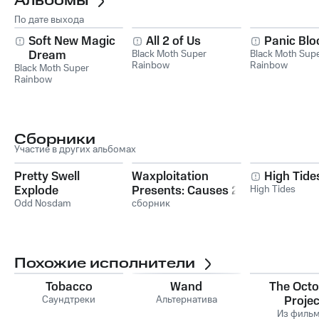
Альбомы
По дате выхода
Soft New Magic
All 2 of Us
Panic Bl
Dream
Black Moth Super
Black Moth Sup
Rainbow
Rainbow
Black Moth Super
Rainbow
Сборники
Участие в других альбомах
Pretty Swell
Waxploitation
High Tide
Explode
Presents: Causes 2
High Tides
Odd Nosdam
сборник
Похожие исполнители
Tobacco
Wand
The Oct
Саундтреки
Альтернатива
Projec
Из филь