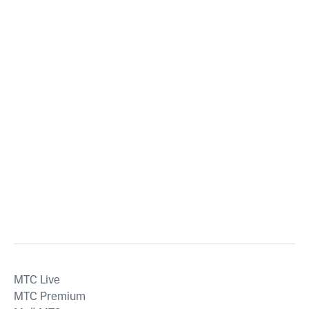
MTС Live
MTС Premium