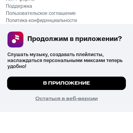
Поддержка
Пользовательское соглашение
Политика конфиденциальности
Рекомендательные технологии
Продолжим в приложении? 
СКАЧАТЬ ПРИЛОЖЕНИЕ
Слушать музыку, создавать плейлисты, 
наслаждаться персональными миксами теперь 
удобно!
Незаконное потребление наркотических средств,
психотропных веществ, их аналогов причиняет вред здоровью,
Мы используем куки, чтобы на сайте все
В ПРИЛОЖЕНИЕ
их незаконный оборот запрещён и влечёт установленную
работало.
Подробнее
законодательством ответственность.
© 2026 ООО «КИОН».
ПОНЯТНО
Остаться в веб-версии
Все права защищены
18+
Главная
В приложение
Избранное