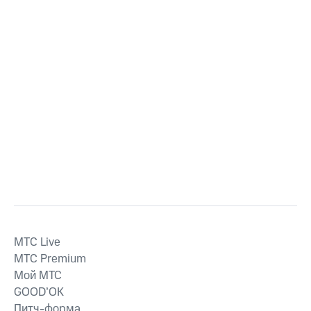
MTС Live
MTС Premium
Мой МТС
GOOD’OK
Питч-форма