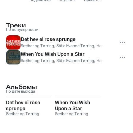
Поделиться
Слушать
Нравится
Треки
По популярности
Det hev ei rose sprunge
Sæther og Tørring
,
Ståle Kvarme Tørring
,
Hans Petter Vik Sæt
When You Wish Upon a Star
Sæther og Tørring
,
Ståle Kvarme Tørring
,
Hans Petter Vik Sæt
Альбомы
По дате выхода
Det hev ei rose
When You Wish
sprunge
Upon a Star
Sæther og Tørring
Sæther og Tørring