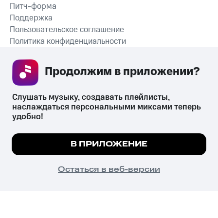
Питч-форма
Поддержка
Пользовательское соглашение
Политика конфиденциальности
Рекомендательные технологии
Продолжим в приложении? 
СКАЧАТЬ ПРИЛОЖЕНИЕ
Слушать музыку, создавать плейлисты, 
наслаждаться персональными миксами теперь 
удобно!
Незаконное потребление наркотических средств,
психотропных веществ, их аналогов причиняет вред здоровью,
Мы используем куки, чтобы на сайте все
В ПРИЛОЖЕНИЕ
их незаконный оборот запрещён и влечёт установленную
работало.
Подробнее
законодательством ответственность.
© 2026 ООО «КИОН».
ПОНЯТНО
Остаться в веб-версии
Все права защищены
18+
Главная
В приложение
Избранное