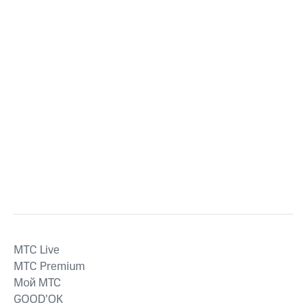
MTС Live
MTС Premium
Мой МТС
GOOD’OK