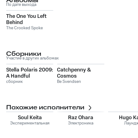
Альбомы
По дате выхода
The One You Left
Behind
The Crooked Spoke
Сборники
Участие в других альбомах
Stella Polaris 2009:
Catchpenny &
A Handful
Cosmos
сборник
Be Svendsen
Похожие исполнители
Soul Keita
Raz Ohara
Hugo K
Экспериментальная
Электроника
Лаунд