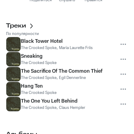
Поделиться
Слушать
Нравится
Треки
По популярности
Black Tower Hotel
The Crooked Spoke
,
Maria Laurette Friis
Sneaking
The Crooked Spoke
The Sacrifice Of The Common Thief
The Crooked Spoke
,
Egil Dennerline
Hang Ten
The Crooked Spoke
The One You Left Behind
The Crooked Spoke
,
Claus Hempler