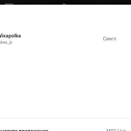
Wixapolka
Сингл
dwa_jz