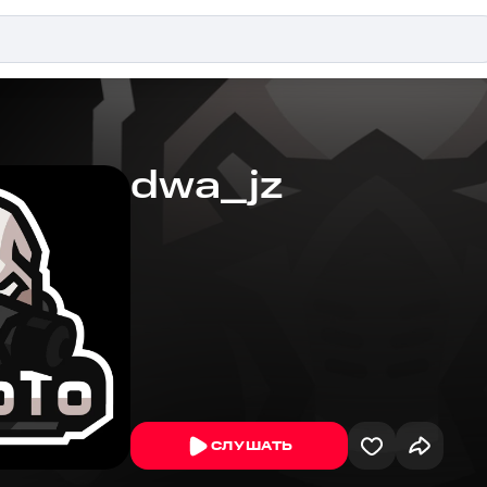
dwa_jz
СЛУШАТЬ