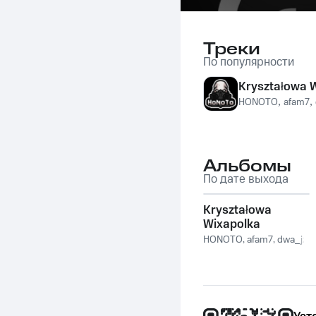
Треки
По популярности
Kryształowa 
HONOTO
,
afam7
,
Альбомы
По дате выхода
Kryształowa
Wixapolka
HONOTO
,
afam7
,
dwa_jz