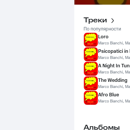
Треки
По популярности
Loro
Marco Bianchi
,
Ma
Psicopatici in 
Marco Bianchi
,
Ma
A Night In Tun
Marco Bianchi
,
Ma
The Wedding
Marco Bianchi
,
Ma
Afro Blue
Marco Bianchi
,
Ma
Альбомы