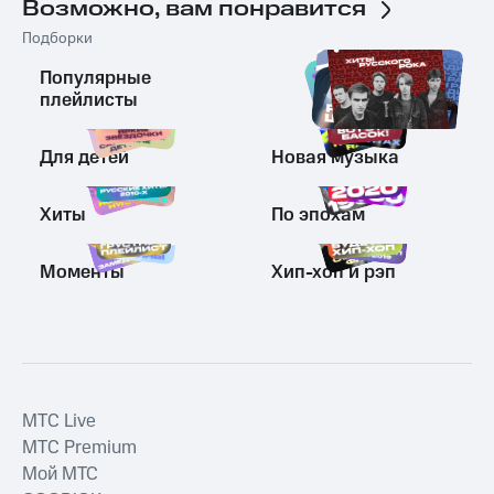
Возможно, вам понравится
Подборки
Популярные
плейлисты
Для детей
Новая музыка
Хиты
По эпохам
Моменты
Хип-хоп и рэп
MTС Live
MTС Premium
Мой МТС