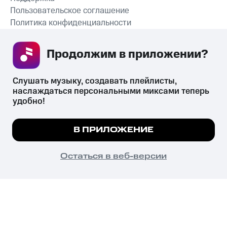
Пользовательское соглашение
Политика конфиденциальности
Рекомендательные технологии
Продолжим в приложении? 
СКАЧАТЬ ПРИЛОЖЕНИЕ
Слушать музыку, создавать плейлисты, 
наслаждаться персональными миксами теперь 
удобно!
Незаконное потребление наркотических средств,
психотропных веществ, их аналогов причиняет вред здоровью,
Мы используем куки, чтобы на сайте все
В ПРИЛОЖЕНИЕ
их незаконный оборот запрещён и влечёт установленную
работало.
Подробнее
законодательством ответственность.
© 2026 ООО «КИОН».
ПОНЯТНО
Остаться в веб-версии
Все права защищены
18+
Главная
В приложение
Избранное