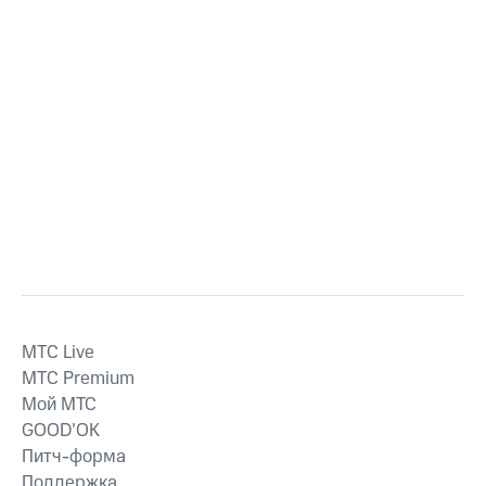
MTС Live
MTС Premium
Мой МТС
GOOD’OK
Питч-форма
Поддержка