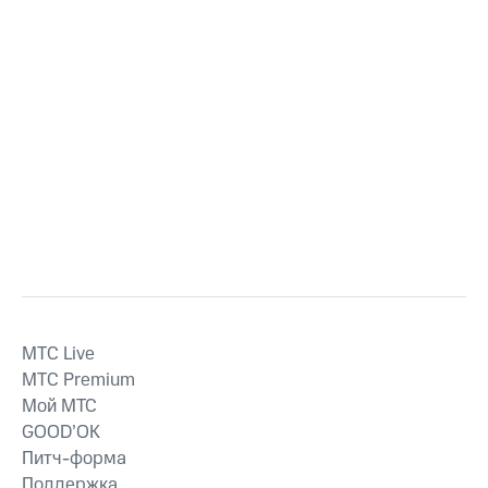
MTС Live
MTС Premium
Мой МТС
GOOD’OK
Питч-форма
Поддержка