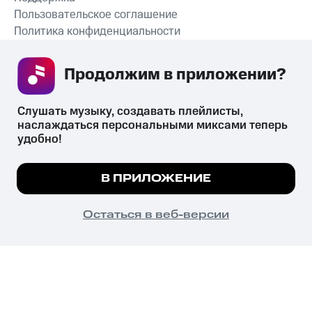
Пользовательское соглашение
Политика конфиденциальности
Рекомендательные технологии
Продолжим в приложении? 
СКАЧАТЬ ПРИЛОЖЕНИЕ
Слушать музыку, создавать плейлисты, 
наслаждаться персональными миксами теперь 
удобно!
Незаконное потребление наркотических средств,
психотропных веществ, их аналогов причиняет вред здоровью,
Мы используем куки, чтобы на сайте все
В ПРИЛОЖЕНИЕ
их незаконный оборот запрещён и влечёт установленную
работало.
Подробнее
законодательством ответственность.
© 2026 ООО «КИОН».
ПОНЯТНО
Остаться в веб-версии
Все права защищены
18+
Главная
В приложение
Избранное