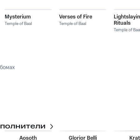
Mysterium
Verses of Fire
Lightslayi
Rituals
Temple of Baal
Temple of Baal
Temple of Baa
ьбомах
сполнители
Aosoth
Glorior Belli
Krat