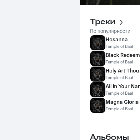
Треки
По популярности
Hosanna
Temple of Baal
Black Redeem
Temple of Baal
Holy Art Thou
Temple of Baal
All in Your N
Temple of Baal
Magna Gloria
Temple of Baal
Альбомы