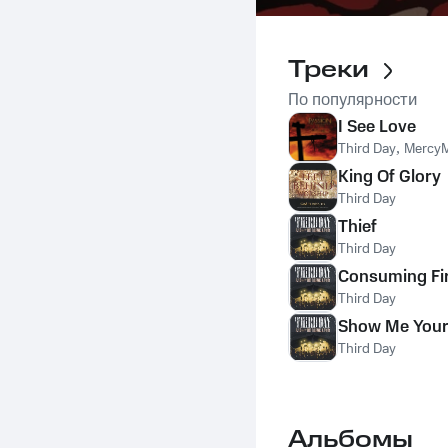
Треки
По популярности
I See Love
Third Day
,
Mercy
King Of Glory
Third Day
Thief
Third Day
Consuming Fi
Third Day
Show Me Your
Third Day
Альбомы