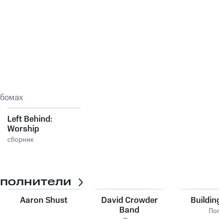
ьбомах
Left Behind:
Worship
сборник
сполнители
Aaron Shust
David Crowder
Buildin
Band
По