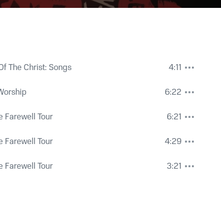
Of The Christ: Songs
4:11
 Worship
6:22
e Farewell Tour
6:21
e Farewell Tour
4:29
e Farewell Tour
3:21