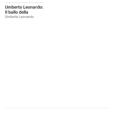
Umberto Leonardo:
Il ballo della
tarantola
Umberto Leonardo