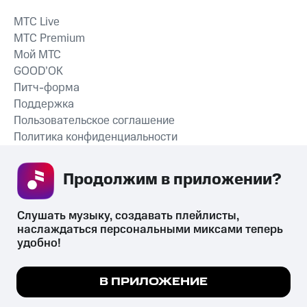
MTС Live
MTС Premium
Мой МТС
GOOD’OK
Питч-форма
Поддержка
Пользовательское соглашение
Политика конфиденциальности
Рекомендательные технологии
Продолжим в приложении? 
СКАЧАТЬ ПРИЛОЖЕНИЕ
Слушать музыку, создавать плейлисты, 
наслаждаться персональными миксами теперь 
удобно!
Незаконное потребление наркотических средств,
психотропных веществ, их аналогов причиняет вред здоровью,
Мы используем куки, чтобы на сайте все
В ПРИЛОЖЕНИЕ
их незаконный оборот запрещён и влечёт установленную
работало.
Подробнее
законодательством ответственность.