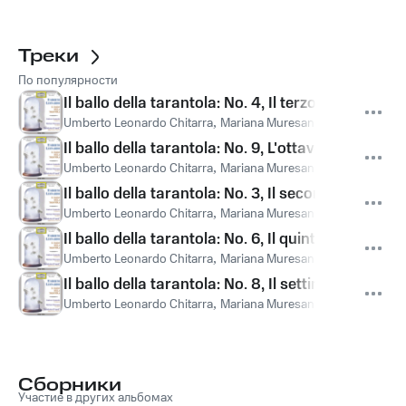
Треки
По популярности
Il ballo della tarantola: No. 4, Il terzo antidoto
Umberto Leonardo Chitarra
,
Mariana Muresanu Violino
,
Accade
Il ballo della tarantola: No. 9, L'ottavo antidoto
Umberto Leonardo Chitarra
,
Mariana Muresanu Violino
,
Accade
Il ballo della tarantola: No. 3, Il secondo antidoto
Umberto Leonardo Chitarra
,
Mariana Muresanu Violino
,
Accade
Il ballo della tarantola: No. 6, Il quinto antidoto
Umberto Leonardo Chitarra
,
Mariana Muresanu Violino
,
Accade
Il ballo della tarantola: No. 8, Il settimo antidoto
Umberto Leonardo Chitarra
,
Mariana Muresanu Violino
,
Accade
Сборники
Участие в других альбомах