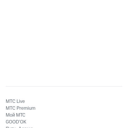
MTС Live
MTС Premium
Мой МТС
GOOD’OK