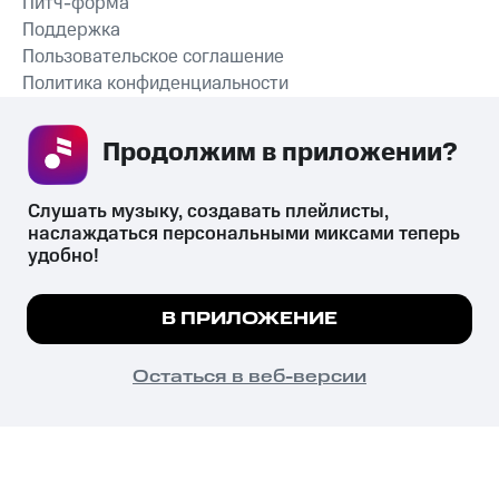
Питч-форма
Поддержка
Пользовательское соглашение
Политика конфиденциальности
Рекомендательные технологии
Продолжим в приложении? 
СКАЧАТЬ ПРИЛОЖЕНИЕ
Слушать музыку, создавать плейлисты, 
наслаждаться персональными миксами теперь 
удобно!
Незаконное потребление наркотических средств,
психотропных веществ, их аналогов причиняет вред здоровью,
Мы используем куки, чтобы на сайте все
В ПРИЛОЖЕНИЕ
их незаконный оборот запрещён и влечёт установленную
работало.
Подробнее
законодательством ответственность.
© 2026 ООО «КИОН».
ПОНЯТНО
Остаться в веб-версии
Все права защищены
18+
Главная
В приложение
Избранное