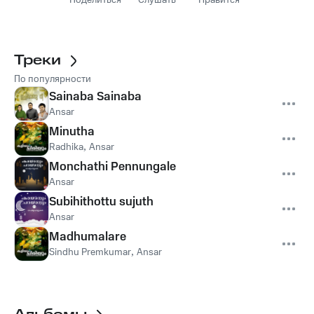
Поделиться
Слушать
Нравится
Треки
По популярности
Sainaba Sainaba
Ansar
Minutha
Radhika
,
Ansar
Monchathi Pennungale
Ansar
Subihithottu sujuth
Ansar
Madhumalare
Sindhu Premkumar
,
Ansar