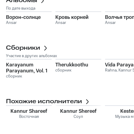
Альбомы
По дате выхода
Ворон-солнце
Кровь корней
Волчья тро
Ansar
Ansar
Ansar
Сборники
Участие в других альбомах
Karayanum
Therukkoothu
Vida Paraya
Parayanum, Vol. 1
сборник
Rahna
,
Kannur 
сборник
Похожие исполнители
Kannur Shareef
Kannur Shereef
Keste
Восточная
Соул
Музыка м